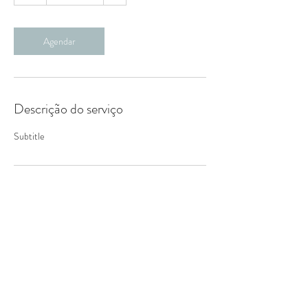
Agendar
Descrição do serviço
Subtitle
Informações de contato
, , BRA
+ 12 988932800
artesthampa@gmail.com